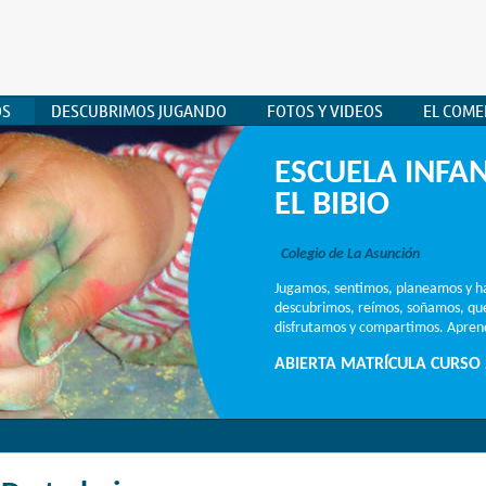
OS
DESCUBRIMOS JUGANDO
FOTOS Y VIDEOS
EL COM
ESCUELA INFAN
EL BIBIO
Colegio de La Asunción
Jugamos, sentimos, planeamos y h
descubrimos, reímos, soñamos, q
disfrutamos y compartimos. Aprend
ABIERTA MATRÍCULA CURSO 