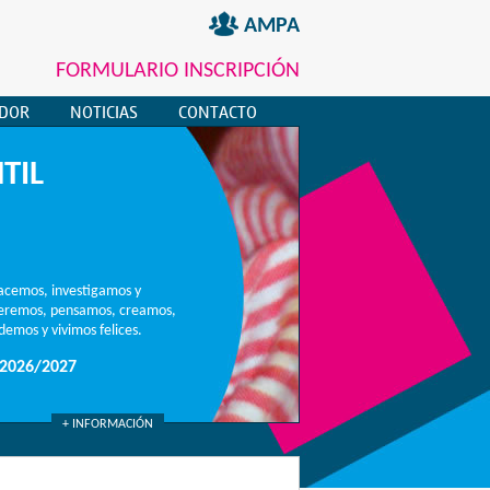
AMPA
FORMULARIO INSCRIPCIÓN
EDOR
NOTICIAS
CONTACTO
TIL
acemos, investigamos y
ueremos, pensamos, creamos,
emos y vivimos felices.
2026/2027
+ INFORMACIÓN