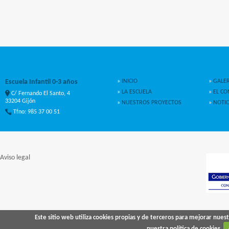
Escuela Infantil 0-3 años
»
INICIO
»
GALER
»
LA ESCUELA
»
EL C
C/ Fernando El Santo, 4
33204 Gijón
»
NUESTROS PROYECTOS
»
NOTIC
Tfno: 985 37 00 51
Aviso legal
Este sitio web utiliza cookies propias y de terceros para mejorar nue
nuestra política de cookies.