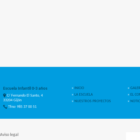
Escuela Infantil 0-3 años
»
INICIO
»
GALER
»
LA ESCUELA
»
EL C
C/ Fernando El Santo, 4
33204 Gijón
»
NUESTROS PROYECTOS
»
NOTIC
Tfno: 985 37 00 51
Aviso legal