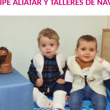
CIPE ALIATAR Y TALLERES DE NA