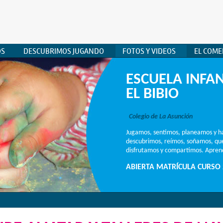
OS
DESCUBRIMOS JUGANDO
FOTOS Y VIDEOS
EL COM
ESCUELA INFAN
EL BIBIO
Colegio de La Asunción
Jugamos, sentimos, planeamos y h
descubrimos, reímos, soñamos, q
disfrutamos y compartimos. Aprend
ABIERTA MATRÍCULA CURSO 