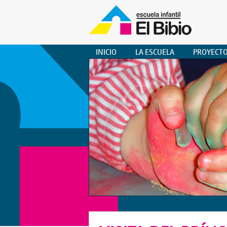
INICIO
LA ESCUELA
PROYECT