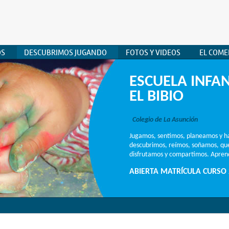
OS
DESCUBRIMOS JUGANDO
FOTOS Y VIDEOS
EL COM
ESCUELA INFAN
EL BIBIO
Colegio de La Asunción
Jugamos, sentimos, planeamos y h
descubrimos, reímos, soñamos, q
disfrutamos y compartimos. Aprend
ABIERTA MATRÍCULA CURSO 