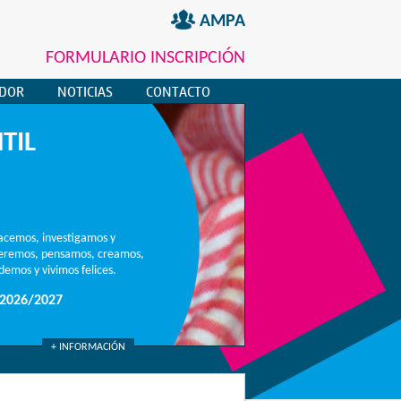
AMPA
FORMULARIO INSCRIPCIÓN
EDOR
NOTICIAS
CONTACTO
TIL
acemos, investigamos y
ueremos, pensamos, creamos,
emos y vivimos felices.
2026/2027
+ INFORMACIÓN